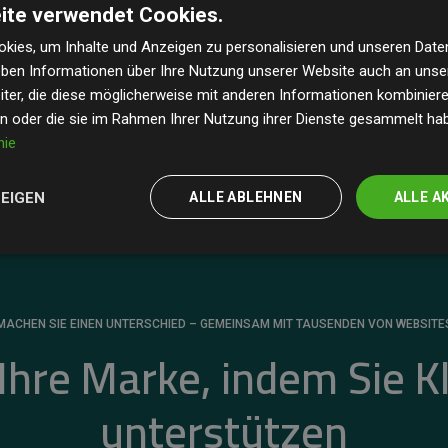
ite verwendet Cookies.
dass unsere Investitionen in Klimaschutzprojekte im
 geschätzten CO₂-Emissionen
der teilnehmenden
kies, um Inhalte und Anzeigen zu personalisieren und unseren Date
geben Informationen über Ihre Nutzung unserer Website auch an uns
 ein klarer Nachweis für die messbare Klimawirkung
ter, die diese möglicherweise mit anderen Informationen kombinieren
en oder die sie im Rahmen Ihrer Nutzung ihrer Dienste gesammelt ha
nie
ZEIGEN
ALLE ABLEHNEN
ALLE A
MACHEN SIE EINEN UNTERSCHIED – GEMEINSAM MIT TAUSENDEN VON WEBSITE
 Ihre Marke, indem Sie K
unterstützen