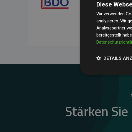
Diese Webse
Ihre Prüfungen belegen, 
Durchschnitt
200 % der
Wir verwenden Coo
analysieren. Wir 
Websites kompensieren –
Analysepartner wei
unseres Ansatzes.
bereitgestellt hab
Datenschutzrichtli
DETAILS AN
Stärken Sie