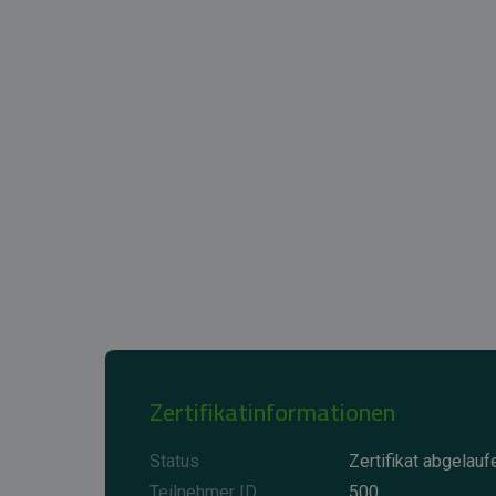
Zertifikatinformationen
Status
Zertifikat abgelauf
Teilnehmer ID
500