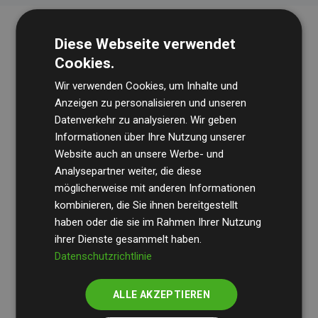
Diese Webseite verwendet
Cookies.
Wir verwenden Cookies, um Inhalte und
Anzeigen zu personalisieren und unseren
Datenverkehr zu analysieren. Wir geben
Die Wirtschaftsprüfungsgesellschaft
BDO
überprüft
Informationen über Ihre Nutzung unserer
Website auch an unsere Werbe- und
regelmäßig unsere Berechnungen und Methodik, um
Analysepartner weiter, die diese
Transparenz und Verlässlichkeit sicherzustellen.
möglicherweise mit anderen Informationen
Ihre Prüfungen belegen, dass unsere Investitionen in
kombinieren, die Sie ihnen bereitgestellt
Klimaschutzprojekte im Durchschnitt
haben oder die sie im Rahmen Ihrer Nutzung
200 % der
ihrer Dienste gesammelt haben.
geschätzten CO₂-Emissionen
der teilnehmenden
Datenschutzrichtlinie
Websites kompensieren – ein klarer Nachweis für die
messbare Klimawirkung unseres Ansatzes.
ALLE AKZEPTIEREN