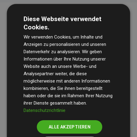
Diese Webseite verwendet
Cookies.
Wir verwenden Cookies, um Inhalte und
Anzeigen zu personalisieren und unseren
Datenverkehr zu analysieren. Wir geben
Die Wirtschaftsprüfungsgesellschaft
BDO
überprüft
Informationen über Ihre Nutzung unserer
Website auch an unsere Werbe- und
regelmäßig unsere Berechnungen und Methodik, um
Analysepartner weiter, die diese
Transparenz und Verlässlichkeit sicherzustellen.
möglicherweise mit anderen Informationen
Ihre Prüfungen belegen, dass unsere Investitionen in
kombinieren, die Sie ihnen bereitgestellt
Klimaschutzprojekte im Durchschnitt
haben oder die sie im Rahmen Ihrer Nutzung
200 % der
ihrer Dienste gesammelt haben.
geschätzten CO₂-Emissionen
der teilnehmenden
Datenschutzrichtlinie
Websites kompensieren – ein klarer Nachweis für die
messbare Klimawirkung unseres Ansatzes.
ALLE AKZEPTIEREN