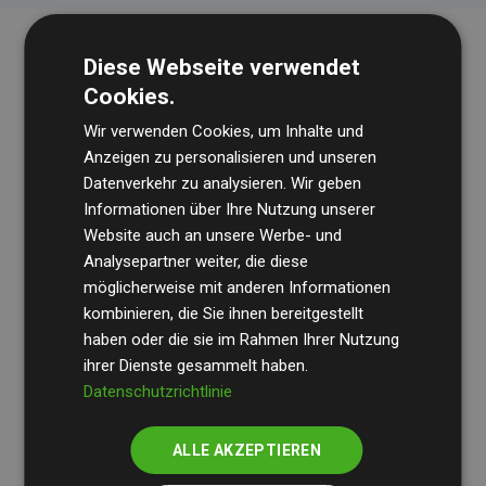
Diese Webseite verwendet
Cookies.
Wir verwenden Cookies, um Inhalte und
Anzeigen zu personalisieren und unseren
Datenverkehr zu analysieren. Wir geben
Die Wirtschaftsprüfungsgesellschaft
BDO
überprüft
Informationen über Ihre Nutzung unserer
Website auch an unsere Werbe- und
regelmäßig unsere Berechnungen und Methodik, um
Analysepartner weiter, die diese
Transparenz und Verlässlichkeit sicherzustellen.
möglicherweise mit anderen Informationen
Ihre Prüfungen belegen, dass unsere Investitionen in
kombinieren, die Sie ihnen bereitgestellt
Klimaschutzprojekte im Durchschnitt
haben oder die sie im Rahmen Ihrer Nutzung
200 % der
ihrer Dienste gesammelt haben.
geschätzten CO₂-Emissionen
der teilnehmenden
Datenschutzrichtlinie
Websites kompensieren – ein klarer Nachweis für die
messbare Klimawirkung unseres Ansatzes.
ALLE AKZEPTIEREN