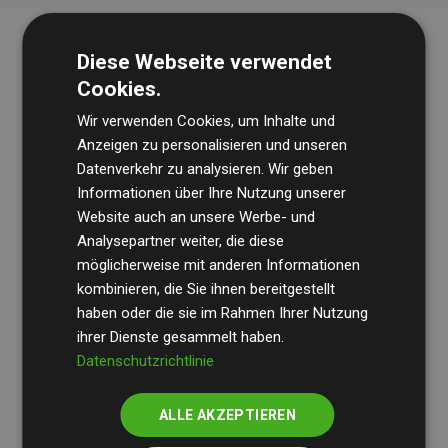
Diese Webseite verwendet
Cookies.
Wir verwenden Cookies, um Inhalte und
Anzeigen zu personalisieren und unseren
Datenverkehr zu analysieren. Wir geben
Die Wirtschaftsprüfungsgesellschaft
BDO
überprüft
Informationen über Ihre Nutzung unserer
Website auch an unsere Werbe- und
regelmäßig unsere Berechnungen und Methodik, um
Analysepartner weiter, die diese
Transparenz und Verlässlichkeit sicherzustellen.
möglicherweise mit anderen Informationen
Ihre Prüfungen belegen, dass unsere Investitionen in
kombinieren, die Sie ihnen bereitgestellt
Klimaschutzprojekte im Durchschnitt
haben oder die sie im Rahmen Ihrer Nutzung
200 % der
ihrer Dienste gesammelt haben.
geschätzten CO₂-Emissionen
der teilnehmenden
Datenschutzrichtlinie
Websites kompensieren – ein klarer Nachweis für die
messbare Klimawirkung unseres Ansatzes.
ALLE AKZEPTIEREN