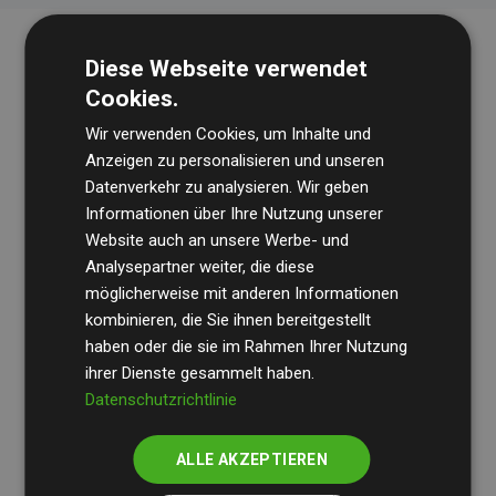
Diese Webseite verwendet
Cookies.
Wir verwenden Cookies, um Inhalte und
Anzeigen zu personalisieren und unseren
Datenverkehr zu analysieren. Wir geben
Die Wirtschaftsprüfungsgesellschaft
BDO
überprüft
Informationen über Ihre Nutzung unserer
Website auch an unsere Werbe- und
regelmäßig unsere Berechnungen und Methodik, um
Analysepartner weiter, die diese
Transparenz und Verlässlichkeit sicherzustellen.
möglicherweise mit anderen Informationen
Ihre Prüfungen belegen, dass unsere Investitionen in
kombinieren, die Sie ihnen bereitgestellt
Klimaschutzprojekte im Durchschnitt
haben oder die sie im Rahmen Ihrer Nutzung
200 % der
ihrer Dienste gesammelt haben.
geschätzten CO₂-Emissionen
der teilnehmenden
Datenschutzrichtlinie
Websites kompensieren – ein klarer Nachweis für die
messbare Klimawirkung unseres Ansatzes.
ALLE AKZEPTIEREN