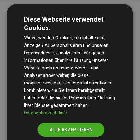
Diese Webseite verwendet
Cookies.
Wir verwenden Cookies, um Inhalte und
Anzeigen zu personalisieren und unseren
Datenverkehr zu analysieren. Wir geben
Die Wirtschaftsprüfungsgesellschaft
BDO
überprüft
Informationen über Ihre Nutzung unserer
Website auch an unsere Werbe- und
regelmäßig unsere Berechnungen und Methodik, um
Analysepartner weiter, die diese
Transparenz und Verlässlichkeit sicherzustellen.
möglicherweise mit anderen Informationen
Ihre Prüfungen belegen, dass unsere Investitionen in
kombinieren, die Sie ihnen bereitgestellt
Klimaschutzprojekte im Durchschnitt
haben oder die sie im Rahmen Ihrer Nutzung
200 % der
ihrer Dienste gesammelt haben.
geschätzten CO₂-Emissionen
der teilnehmenden
Datenschutzrichtlinie
Websites kompensieren – ein klarer Nachweis für die
messbare Klimawirkung unseres Ansatzes.
ALLE AKZEPTIEREN