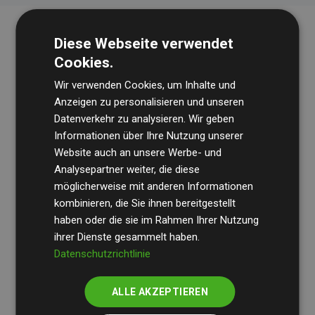
Diese Webseite verwendet
Cookies.
Wir verwenden Cookies, um Inhalte und
Anzeigen zu personalisieren und unseren
Datenverkehr zu analysieren. Wir geben
Die Wirtschaftsprüfungsgesellschaft
BDO
überprüft
Informationen über Ihre Nutzung unserer
Website auch an unsere Werbe- und
regelmäßig unsere Berechnungen und Methodik, um
Analysepartner weiter, die diese
Transparenz und Verlässlichkeit sicherzustellen.
möglicherweise mit anderen Informationen
Ihre Prüfungen belegen, dass unsere Investitionen in
kombinieren, die Sie ihnen bereitgestellt
Klimaschutzprojekte im Durchschnitt
haben oder die sie im Rahmen Ihrer Nutzung
200 % der
ihrer Dienste gesammelt haben.
geschätzten CO₂-Emissionen
der teilnehmenden
Datenschutzrichtlinie
Websites kompensieren – ein klarer Nachweis für die
messbare Klimawirkung unseres Ansatzes.
ALLE AKZEPTIEREN