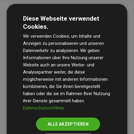
Diese Webseite verwendet
Cookies.
Wir verwenden Cookies, um Inhalte und
Anzeigen zu personalisieren und unseren
Datenverkehr zu analysieren. Wir geben
Die Wirtschaftsprüfungsgesellschaft
BDO
überprüft
Informationen über Ihre Nutzung unserer
Website auch an unsere Werbe- und
regelmäßig unsere Berechnungen und Methodik, um
Analysepartner weiter, die diese
Transparenz und Verlässlichkeit sicherzustellen.
möglicherweise mit anderen Informationen
Ihre Prüfungen belegen, dass unsere Investitionen in
kombinieren, die Sie ihnen bereitgestellt
Klimaschutzprojekte im Durchschnitt
haben oder die sie im Rahmen Ihrer Nutzung
200 % der
ihrer Dienste gesammelt haben.
geschätzten CO₂-Emissionen
der teilnehmenden
Datenschutzrichtlinie
Websites kompensieren – ein klarer Nachweis für die
messbare Klimawirkung unseres Ansatzes.
ALLE AKZEPTIEREN