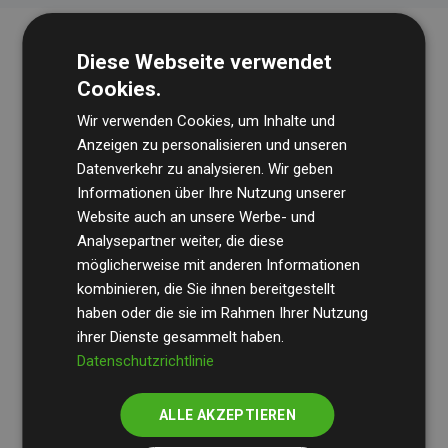
Diese Webseite verwendet
Cookies.
Wir verwenden Cookies, um Inhalte und
Anzeigen zu personalisieren und unseren
Datenverkehr zu analysieren. Wir geben
Die Wirtschaftsprüfungsgesellschaft
BDO
überprüft
Informationen über Ihre Nutzung unserer
Website auch an unsere Werbe- und
regelmäßig unsere Berechnungen und Methodik, um
Analysepartner weiter, die diese
Transparenz und Verlässlichkeit sicherzustellen.
möglicherweise mit anderen Informationen
Ihre Prüfungen belegen, dass unsere Investitionen in
kombinieren, die Sie ihnen bereitgestellt
Klimaschutzprojekte im Durchschnitt
haben oder die sie im Rahmen Ihrer Nutzung
200 % der
ihrer Dienste gesammelt haben.
geschätzten CO₂-Emissionen
der teilnehmenden
Datenschutzrichtlinie
Websites kompensieren – ein klarer Nachweis für die
messbare Klimawirkung unseres Ansatzes.
ALLE AKZEPTIEREN