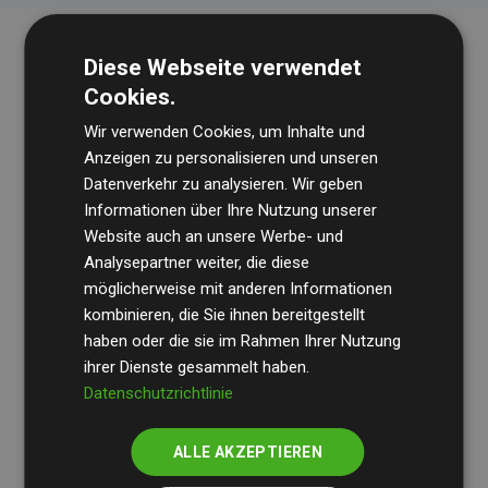
Diese Webseite verwendet
Cookies.
Wir verwenden Cookies, um Inhalte und
Anzeigen zu personalisieren und unseren
Datenverkehr zu analysieren. Wir geben
Die Wirtschaftsprüfungsgesellschaft
BDO
überprüft
Informationen über Ihre Nutzung unserer
Website auch an unsere Werbe- und
regelmäßig unsere Berechnungen und Methodik, um
Analysepartner weiter, die diese
Transparenz und Verlässlichkeit sicherzustellen.
möglicherweise mit anderen Informationen
Ihre Prüfungen belegen, dass unsere Investitionen in
kombinieren, die Sie ihnen bereitgestellt
Klimaschutzprojekte im Durchschnitt
haben oder die sie im Rahmen Ihrer Nutzung
200 % der
ihrer Dienste gesammelt haben.
geschätzten CO₂-Emissionen
der teilnehmenden
Datenschutzrichtlinie
Websites kompensieren – ein klarer Nachweis für die
messbare Klimawirkung unseres Ansatzes.
ALLE AKZEPTIEREN