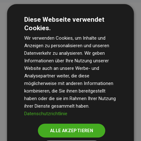
Diese Webseite verwendet
Cookies.
Wir verwenden Cookies, um Inhalte und
Anzeigen zu personalisieren und unseren
Datenverkehr zu analysieren. Wir geben
Die Wirtschaftsprüfungsgesellschaft
BDO
überprüft
Informationen über Ihre Nutzung unserer
Website auch an unsere Werbe- und
regelmäßig unsere Berechnungen und Methodik, um
Analysepartner weiter, die diese
Transparenz und Verlässlichkeit sicherzustellen.
möglicherweise mit anderen Informationen
Ihre Prüfungen belegen, dass unsere Investitionen in
kombinieren, die Sie ihnen bereitgestellt
Klimaschutzprojekte im Durchschnitt
haben oder die sie im Rahmen Ihrer Nutzung
200 % der
ihrer Dienste gesammelt haben.
geschätzten CO₂-Emissionen
der teilnehmenden
Datenschutzrichtlinie
Websites kompensieren – ein klarer Nachweis für die
messbare Klimawirkung unseres Ansatzes.
ALLE AKZEPTIEREN