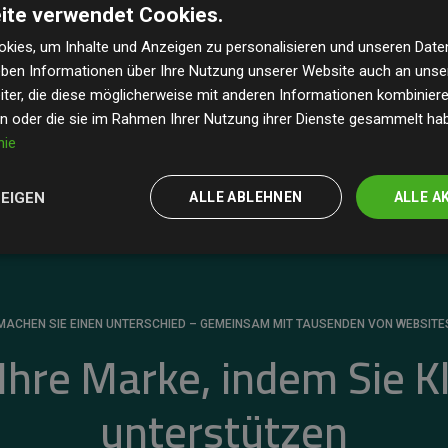
ite verwendet Cookies.
dass unsere Investitionen in Klimaschutzprojekte im
 geschätzten CO₂-Emissionen
der teilnehmenden
kies, um Inhalte und Anzeigen zu personalisieren und unseren Date
geben Informationen über Ihre Nutzung unserer Website auch an uns
 ein klarer Nachweis für die messbare Klimawirkung
ter, die diese möglicherweise mit anderen Informationen kombinieren
en oder die sie im Rahmen Ihrer Nutzung ihrer Dienste gesammelt ha
nie
ZEIGEN
ALLE ABLEHNEN
ALLE A
MACHEN SIE EINEN UNTERSCHIED – GEMEINSAM MIT TAUSENDEN VON WEBSITE
 Ihre Marke, indem Sie K
unterstützen