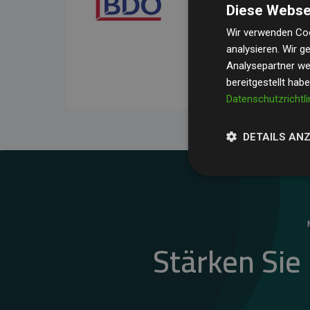
Diese Webse
Ihre Prüfungen belegen, 
Durchschnitt
200 % der
Wir verwenden Coo
analysieren. Wir 
Websites kompensieren –
Analysepartner wei
unseres Ansatzes.
bereitgestellt hab
Datenschutzrichtli
DETAILS AN
Stärken Sie