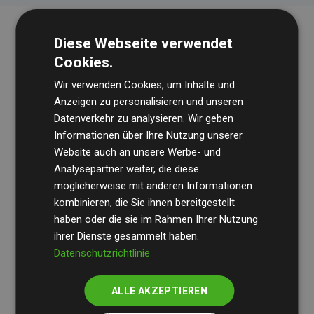
Diese Webseite verwendet
Cookies.
Wir verwenden Cookies, um Inhalte und
Anzeigen zu personalisieren und unseren
Datenverkehr zu analysieren. Wir geben
Die Wirtschaftsprüfungsgesellschaft
BDO
überprüft
Informationen über Ihre Nutzung unserer
Website auch an unsere Werbe- und
regelmäßig unsere Berechnungen und Methodik, um
Analysepartner weiter, die diese
Transparenz und Verlässlichkeit sicherzustellen.
möglicherweise mit anderen Informationen
Ihre Prüfungen belegen, dass unsere Investitionen in
kombinieren, die Sie ihnen bereitgestellt
Klimaschutzprojekte im Durchschnitt
haben oder die sie im Rahmen Ihrer Nutzung
200 % der
ihrer Dienste gesammelt haben.
geschätzten CO₂-Emissionen
der teilnehmenden
Datenschutzrichtlinie
Websites kompensieren – ein klarer Nachweis für die
messbare Klimawirkung unseres Ansatzes.
ALLE AKZEPTIEREN