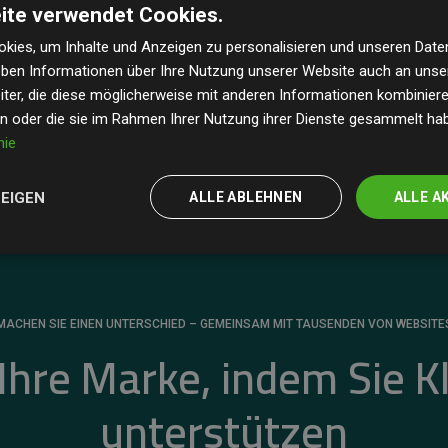
ite verwendet Cookies.
dass unsere Investitionen in Klimaschutzprojekte im
 geschätzten CO₂-Emissionen
der teilnehmenden
kies, um Inhalte und Anzeigen zu personalisieren und unseren Date
geben Informationen über Ihre Nutzung unserer Website auch an uns
 ein klarer Nachweis für die messbare Klimawirkung
ter, die diese möglicherweise mit anderen Informationen kombinieren
en oder die sie im Rahmen Ihrer Nutzung ihrer Dienste gesammelt ha
nie
ZEIGEN
ALLE ABLEHNEN
ALLE A
MACHEN SIE EINEN UNTERSCHIED – GEMEINSAM MIT TAUSENDEN VON WEBSITE
 Ihre Marke, indem Sie K
unterstützen