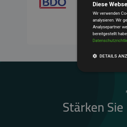
Diese Webse
Ihre Prüfungen belegen, 
Durchschnitt
200 % der
Wir verwenden Coo
analysieren. Wir 
Websites kompensieren –
Analysepartner wei
unseres Ansatzes.
bereitgestellt hab
Datenschutzrichtli
DETAILS AN
Stärken Sie