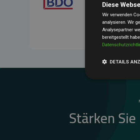
Diese Webse
Ihre Prüfungen belegen, 
Durchschnitt
200 % der
Wir verwenden Coo
analysieren. Wir 
Websites kompensieren –
Analysepartner wei
unseres Ansatzes.
bereitgestellt hab
Datenschutzrichtli
DETAILS AN
Stärken Sie