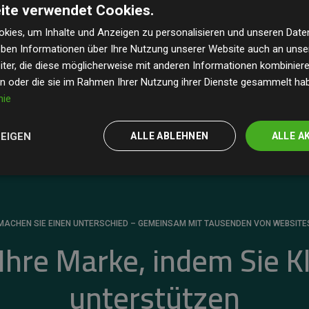
ite verwendet Cookies.
dass unsere Investitionen in Klimaschutzprojekte im
 geschätzten CO₂-Emissionen
der teilnehmenden
kies, um Inhalte und Anzeigen zu personalisieren und unseren Date
geben Informationen über Ihre Nutzung unserer Website auch an uns
 ein klarer Nachweis für die messbare Klimawirkung
ter, die diese möglicherweise mit anderen Informationen kombinieren
en oder die sie im Rahmen Ihrer Nutzung ihrer Dienste gesammelt ha
nie
ZEIGEN
ALLE ABLEHNEN
ALLE A
MACHEN SIE EINEN UNTERSCHIED – GEMEINSAM MIT TAUSENDEN VON WEBSITE
 Ihre Marke, indem Sie K
unterstützen