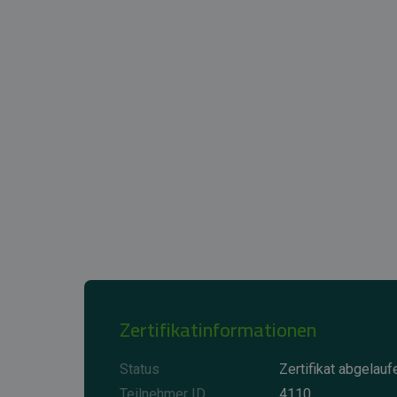
Zertifikatinformationen
Status
Zertifikat abgelauf
Teilnehmer ID
4110