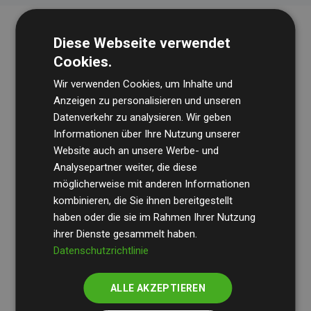
Diese Webseite verwendet
Cookies.
Wir verwenden Cookies, um Inhalte und
Anzeigen zu personalisieren und unseren
Datenverkehr zu analysieren. Wir geben
Die Wirtschaftsprüfungsgesellschaft
BDO
überprüft
Informationen über Ihre Nutzung unserer
Website auch an unsere Werbe- und
regelmäßig unsere Berechnungen und Methodik, um
Analysepartner weiter, die diese
Transparenz und Verlässlichkeit sicherzustellen.
möglicherweise mit anderen Informationen
Ihre Prüfungen belegen, dass unsere Investitionen in
kombinieren, die Sie ihnen bereitgestellt
Klimaschutzprojekte im Durchschnitt
haben oder die sie im Rahmen Ihrer Nutzung
200 % der
ihrer Dienste gesammelt haben.
geschätzten CO₂-Emissionen
der teilnehmenden
Datenschutzrichtlinie
Websites kompensieren – ein klarer Nachweis für die
messbare Klimawirkung unseres Ansatzes.
ALLE AKZEPTIEREN