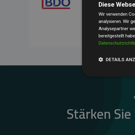
Diese Webse
Ihre Prüfungen belegen, 
Durchschnitt
200 % der
Wir verwenden Coo
analysieren. Wir 
Websites kompensieren –
Analysepartner wei
unseres Ansatzes.
bereitgestellt hab
Datenschutzrichtli
DETAILS AN
Stärken Sie