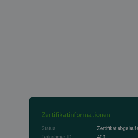
Zertifikatinformationen
Status
Zertifikat abgelauf
Teilnehmer ID
409