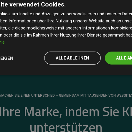
ite verwendet Cookies.
dass unsere Investitionen in Klimaschutzprojekte im
 geschätzten CO₂-Emissionen
der teilnehmenden
kies, um Inhalte und Anzeigen zu personalisieren und unseren Date
geben Informationen über Ihre Nutzung unserer Website auch an uns
 ein klarer Nachweis für die messbare Klimawirkung
ter, die diese möglicherweise mit anderen Informationen kombinieren
en oder die sie im Rahmen Ihrer Nutzung ihrer Dienste gesammelt ha
nie
ZEIGEN
ALLE ABLEHNEN
ALLE A
MACHEN SIE EINEN UNTERSCHIED – GEMEINSAM MIT TAUSENDEN VON WEBSITE
 Ihre Marke, indem Sie K
unterstützen