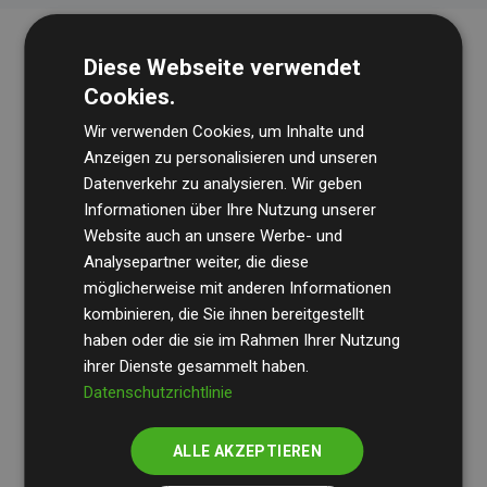
Diese Webseite verwendet
Cookies.
Wir verwenden Cookies, um Inhalte und
Anzeigen zu personalisieren und unseren
Datenverkehr zu analysieren. Wir geben
Die Wirtschaftsprüfungsgesellschaft
BDO
überprüft
Informationen über Ihre Nutzung unserer
Website auch an unsere Werbe- und
regelmäßig unsere Berechnungen und Methodik, um
Analysepartner weiter, die diese
Transparenz und Verlässlichkeit sicherzustellen.
möglicherweise mit anderen Informationen
Ihre Prüfungen belegen, dass unsere Investitionen in
kombinieren, die Sie ihnen bereitgestellt
Klimaschutzprojekte im Durchschnitt
haben oder die sie im Rahmen Ihrer Nutzung
200 % der
ihrer Dienste gesammelt haben.
geschätzten CO₂-Emissionen
der teilnehmenden
Datenschutzrichtlinie
Websites kompensieren – ein klarer Nachweis für die
messbare Klimawirkung unseres Ansatzes.
ALLE AKZEPTIEREN