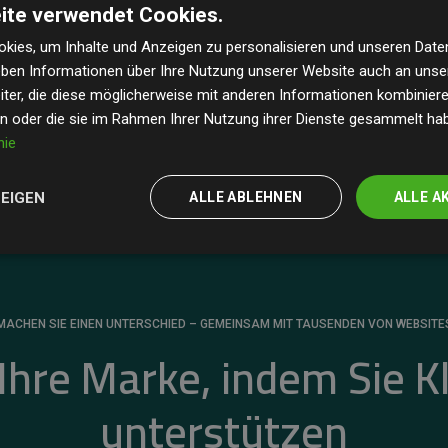
ite verwendet Cookies.
dass unsere Investitionen in Klimaschutzprojekte im
 geschätzten CO₂-Emissionen
der teilnehmenden
kies, um Inhalte und Anzeigen zu personalisieren und unseren Date
geben Informationen über Ihre Nutzung unserer Website auch an uns
 ein klarer Nachweis für die messbare Klimawirkung
ter, die diese möglicherweise mit anderen Informationen kombinieren
en oder die sie im Rahmen Ihrer Nutzung ihrer Dienste gesammelt ha
nie
ZEIGEN
ALLE ABLEHNEN
ALLE A
MACHEN SIE EINEN UNTERSCHIED – GEMEINSAM MIT TAUSENDEN VON WEBSITE
 Ihre Marke, indem Sie K
unterstützen