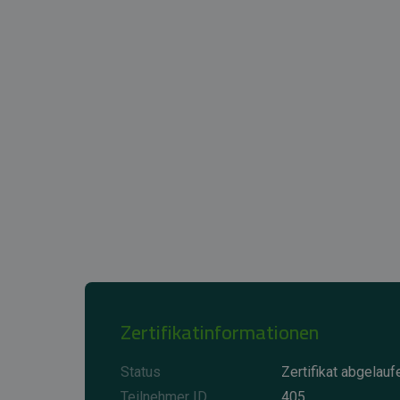
Zertifikatinformationen
Status
Zertifikat abgelauf
Teilnehmer ID
405