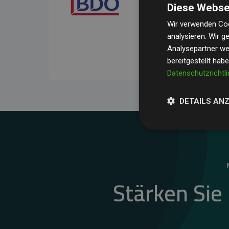
Diese Webse
Ihre Prüfungen belegen, 
Durchschnitt
200 % der
Wir verwenden Coo
analysieren. Wir 
Websites kompensieren –
Analysepartner wei
unseres Ansatzes.
bereitgestellt hab
Datenschutzrichtli
DETAILS AN
Stärken Sie