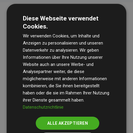
Diese Webseite verwendet
Cookies.
Wir verwenden Cookies, um Inhalte und
Anzeigen zu personalisieren und unseren
Datenverkehr zu analysieren. Wir geben
Die Wirtschaftsprüfungsgesellschaft
BDO
überprüft
Informationen über Ihre Nutzung unserer
Website auch an unsere Werbe- und
regelmäßig unsere Berechnungen und Methodik, um
Analysepartner weiter, die diese
Transparenz und Verlässlichkeit sicherzustellen.
möglicherweise mit anderen Informationen
Ihre Prüfungen belegen, dass unsere Investitionen in
kombinieren, die Sie ihnen bereitgestellt
Klimaschutzprojekte im Durchschnitt
haben oder die sie im Rahmen Ihrer Nutzung
200 % der
ihrer Dienste gesammelt haben.
geschätzten CO₂-Emissionen
der teilnehmenden
Datenschutzrichtlinie
Websites kompensieren – ein klarer Nachweis für die
messbare Klimawirkung unseres Ansatzes.
ALLE AKZEPTIEREN