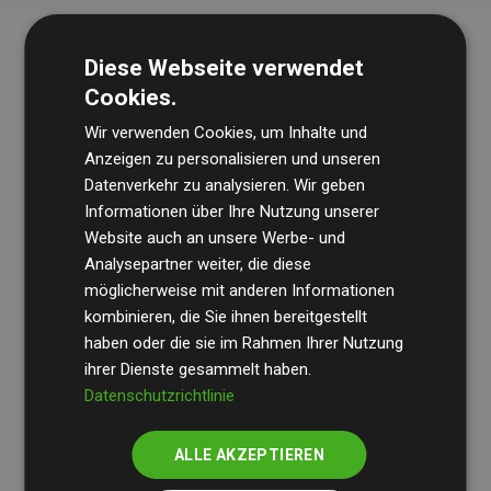
Diese Webseite verwendet
Cookies.
Wir verwenden Cookies, um Inhalte und
Anzeigen zu personalisieren und unseren
Datenverkehr zu analysieren. Wir geben
Die Wirtschaftsprüfungsgesellschaft
BDO
überprüft
Informationen über Ihre Nutzung unserer
Website auch an unsere Werbe- und
regelmäßig unsere Berechnungen und Methodik, um
Analysepartner weiter, die diese
Transparenz und Verlässlichkeit sicherzustellen.
möglicherweise mit anderen Informationen
Ihre Prüfungen belegen, dass unsere Investitionen in
kombinieren, die Sie ihnen bereitgestellt
Klimaschutzprojekte im Durchschnitt
haben oder die sie im Rahmen Ihrer Nutzung
200 % der
ihrer Dienste gesammelt haben.
geschätzten CO₂-Emissionen
der teilnehmenden
Datenschutzrichtlinie
Websites kompensieren – ein klarer Nachweis für die
messbare Klimawirkung unseres Ansatzes.
ALLE AKZEPTIEREN