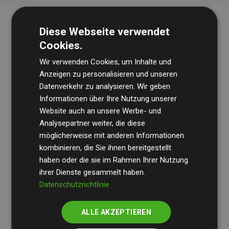
Diese Webseite verwendet
Cookies.
Wir verwenden Cookies, um Inhalte und
Anzeigen zu personalisieren und unseren
Datenverkehr zu analysieren. Wir geben
Die Wirtschaftsprüfungsgesellschaft
BDO
überprüft
Informationen über Ihre Nutzung unserer
Website auch an unsere Werbe- und
regelmäßig unsere Berechnungen und Methodik, um
Analysepartner weiter, die diese
Transparenz und Verlässlichkeit sicherzustellen.
möglicherweise mit anderen Informationen
Ihre Prüfungen belegen, dass unsere Investitionen in
kombinieren, die Sie ihnen bereitgestellt
Klimaschutzprojekte im Durchschnitt
haben oder die sie im Rahmen Ihrer Nutzung
200 % der
ihrer Dienste gesammelt haben.
geschätzten CO₂-Emissionen
der teilnehmenden
Datenschutzrichtlinie
Websites kompensieren – ein klarer Nachweis für die
messbare Klimawirkung unseres Ansatzes.
ALLE AKZEPTIEREN