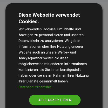
Diese Webseite verwendet
Cookies.
Wir verwenden Cookies, um Inhalte und
Anzeigen zu personalisieren und unseren
Datenverkehr zu analysieren. Wir geben
Die Wirtschaftsprüfungsgesellschaft
BDO
überprüft
Informationen über Ihre Nutzung unserer
Website auch an unsere Werbe- und
regelmäßig unsere Berechnungen und Methodik, um
Analysepartner weiter, die diese
Transparenz und Verlässlichkeit sicherzustellen.
möglicherweise mit anderen Informationen
Ihre Prüfungen belegen, dass unsere Investitionen in
kombinieren, die Sie ihnen bereitgestellt
Klimaschutzprojekte im Durchschnitt
haben oder die sie im Rahmen Ihrer Nutzung
200 % der
ihrer Dienste gesammelt haben.
geschätzten CO₂-Emissionen
der teilnehmenden
Datenschutzrichtlinie
Websites kompensieren – ein klarer Nachweis für die
messbare Klimawirkung unseres Ansatzes.
ALLE AKZEPTIEREN