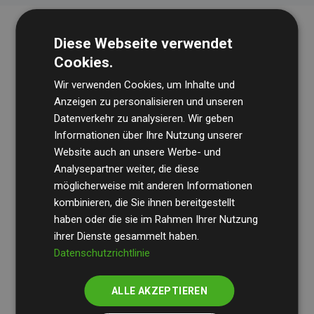
Diese Webseite verwendet
Cookies.
Wir verwenden Cookies, um Inhalte und
Anzeigen zu personalisieren und unseren
Datenverkehr zu analysieren. Wir geben
Die Wirtschaftsprüfungsgesellschaft
BDO
überprüft
Informationen über Ihre Nutzung unserer
Website auch an unsere Werbe- und
regelmäßig unsere Berechnungen und Methodik, um
Analysepartner weiter, die diese
Transparenz und Verlässlichkeit sicherzustellen.
möglicherweise mit anderen Informationen
Ihre Prüfungen belegen, dass unsere Investitionen in
kombinieren, die Sie ihnen bereitgestellt
Klimaschutzprojekte im Durchschnitt
haben oder die sie im Rahmen Ihrer Nutzung
200 % der
ihrer Dienste gesammelt haben.
geschätzten CO₂-Emissionen
der teilnehmenden
Datenschutzrichtlinie
Websites kompensieren – ein klarer Nachweis für die
messbare Klimawirkung unseres Ansatzes.
ALLE AKZEPTIEREN