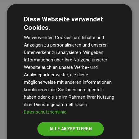
Diese Webseite verwendet
Cookies.
Wir verwenden Cookies, um Inhalte und
Anzeigen zu personalisieren und unseren
Datenverkehr zu analysieren. Wir geben
Die Wirtschaftsprüfungsgesellschaft
BDO
überprüft
Informationen über Ihre Nutzung unserer
Website auch an unsere Werbe- und
regelmäßig unsere Berechnungen und Methodik, um
Analysepartner weiter, die diese
Transparenz und Verlässlichkeit sicherzustellen.
möglicherweise mit anderen Informationen
Ihre Prüfungen belegen, dass unsere Investitionen in
kombinieren, die Sie ihnen bereitgestellt
Klimaschutzprojekte im Durchschnitt
haben oder die sie im Rahmen Ihrer Nutzung
200 % der
ihrer Dienste gesammelt haben.
geschätzten CO₂-Emissionen
der teilnehmenden
Datenschutzrichtlinie
Websites kompensieren – ein klarer Nachweis für die
messbare Klimawirkung unseres Ansatzes.
ALLE AKZEPTIEREN