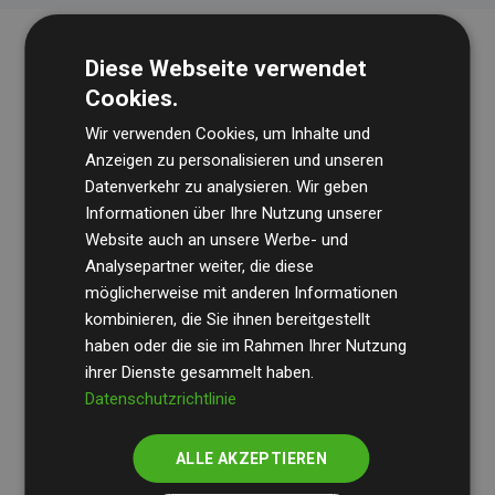
Diese Webseite verwendet
Cookies.
Wir verwenden Cookies, um Inhalte und
Anzeigen zu personalisieren und unseren
Datenverkehr zu analysieren. Wir geben
Die Wirtschaftsprüfungsgesellschaft
BDO
überprüft
Informationen über Ihre Nutzung unserer
Website auch an unsere Werbe- und
regelmäßig unsere Berechnungen und Methodik, um
Analysepartner weiter, die diese
Transparenz und Verlässlichkeit sicherzustellen.
möglicherweise mit anderen Informationen
Ihre Prüfungen belegen, dass unsere Investitionen in
kombinieren, die Sie ihnen bereitgestellt
Klimaschutzprojekte im Durchschnitt
haben oder die sie im Rahmen Ihrer Nutzung
200 % der
ihrer Dienste gesammelt haben.
geschätzten CO₂-Emissionen
der teilnehmenden
Datenschutzrichtlinie
Websites kompensieren – ein klarer Nachweis für die
messbare Klimawirkung unseres Ansatzes.
ALLE AKZEPTIEREN