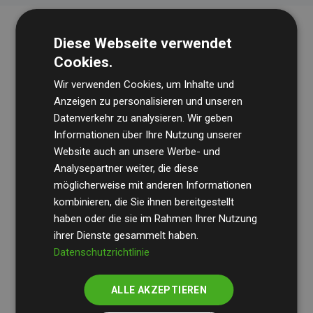
Diese Webseite verwendet
Cookies.
Wir verwenden Cookies, um Inhalte und
Anzeigen zu personalisieren und unseren
Datenverkehr zu analysieren. Wir geben
Die Wirtschaftsprüfungsgesellschaft
BDO
überprüft
Informationen über Ihre Nutzung unserer
Website auch an unsere Werbe- und
regelmäßig unsere Berechnungen und Methodik, um
Analysepartner weiter, die diese
Transparenz und Verlässlichkeit sicherzustellen.
möglicherweise mit anderen Informationen
Ihre Prüfungen belegen, dass unsere Investitionen in
kombinieren, die Sie ihnen bereitgestellt
Klimaschutzprojekte im Durchschnitt
haben oder die sie im Rahmen Ihrer Nutzung
200 % der
ihrer Dienste gesammelt haben.
geschätzten CO₂-Emissionen
der teilnehmenden
Datenschutzrichtlinie
Websites kompensieren – ein klarer Nachweis für die
messbare Klimawirkung unseres Ansatzes.
ALLE AKZEPTIEREN