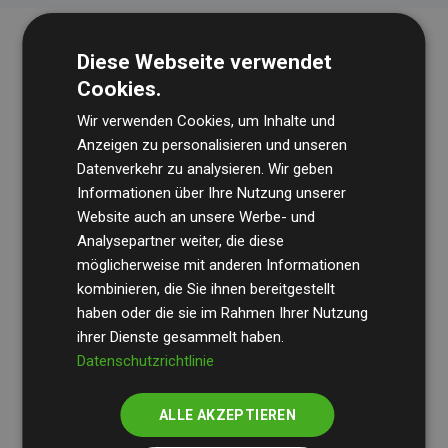
Diese Webseite verwendet
Cookies.
Wir verwenden Cookies, um Inhalte und
Anzeigen zu personalisieren und unseren
Datenverkehr zu analysieren. Wir geben
Die Wirtschaftsprüfungsgesellschaft
BDO
überprüft
Informationen über Ihre Nutzung unserer
Website auch an unsere Werbe- und
regelmäßig unsere Berechnungen und Methodik, um
Analysepartner weiter, die diese
Transparenz und Verlässlichkeit sicherzustellen.
möglicherweise mit anderen Informationen
Ihre Prüfungen belegen, dass unsere Investitionen in
kombinieren, die Sie ihnen bereitgestellt
Klimaschutzprojekte im Durchschnitt
haben oder die sie im Rahmen Ihrer Nutzung
200 % der
ihrer Dienste gesammelt haben.
geschätzten CO₂-Emissionen
der teilnehmenden
Datenschutzrichtlinie
Websites kompensieren – ein klarer Nachweis für die
messbare Klimawirkung unseres Ansatzes.
ALLE AKZEPTIEREN