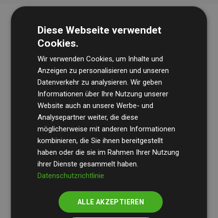
Diese Webseite verwendet
Cookies.
Wir verwenden Cookies, um Inhalte und
Anzeigen zu personalisieren und unseren
Datenverkehr zu analysieren. Wir geben
Die Wirtschaftsprüfungsgesellschaft
BDO
überprüft
Informationen über Ihre Nutzung unserer
Website auch an unsere Werbe- und
regelmäßig unsere Berechnungen und Methodik, um
Analysepartner weiter, die diese
Transparenz und Verlässlichkeit sicherzustellen.
möglicherweise mit anderen Informationen
Ihre Prüfungen belegen, dass unsere Investitionen in
kombinieren, die Sie ihnen bereitgestellt
Klimaschutzprojekte im Durchschnitt
haben oder die sie im Rahmen Ihrer Nutzung
200 % der
ihrer Dienste gesammelt haben.
geschätzten CO₂-Emissionen
der teilnehmenden
Datenschutzrichtlinie
Websites kompensieren – ein klarer Nachweis für die
messbare Klimawirkung unseres Ansatzes.
ALLE AKZEPTIEREN