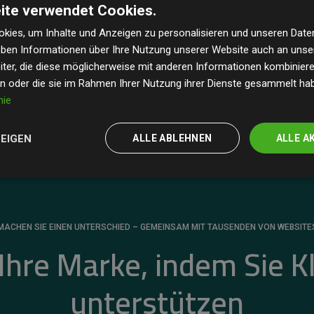
ite verwendet Cookies.
dass unsere Investitionen in Klimaschutzprojekte im
 geschätzten CO₂-Emissionen
der teilnehmenden
kies, um Inhalte und Anzeigen zu personalisieren und unseren Date
geben Informationen über Ihre Nutzung unserer Website auch an uns
 ein klarer Nachweis für die messbare Klimawirkung
ter, die diese möglicherweise mit anderen Informationen kombinieren
en oder die sie im Rahmen Ihrer Nutzung ihrer Dienste gesammelt ha
nie
ZEIGEN
ALLE ABLEHNEN
ALLE A
MACHEN SIE EINEN UNTERSCHIED – GEMEINSAM MIT TAUSENDEN VON WEBSITE
 Ihre Marke, indem Sie K
unterstützen