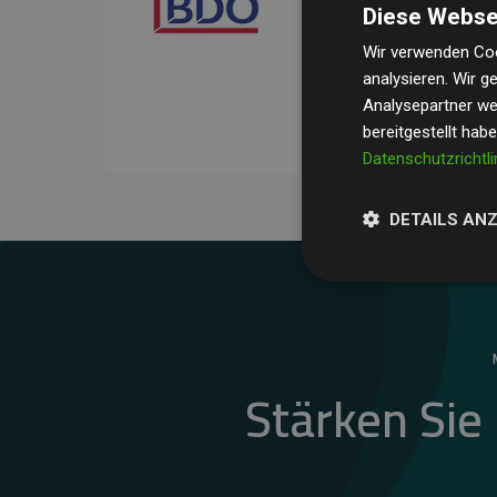
Diese Webse
Ihre Prüfungen belegen, 
Durchschnitt
200 % der
Wir verwenden Coo
analysieren. Wir 
Websites kompensieren –
Analysepartner wei
unseres Ansatzes.
bereitgestellt hab
Datenschutzrichtli
DETAILS AN
Stärken Sie