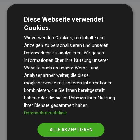
Diese Webseite verwendet
Cookies.
Wir verwenden Cookies, um Inhalte und
Anzeigen zu personalisieren und unseren
Datenverkehr zu analysieren. Wir geben
Die Wirtschaftsprüfungsgesellschaft
BDO
überprüft
Informationen über Ihre Nutzung unserer
Website auch an unsere Werbe- und
regelmäßig unsere Berechnungen und Methodik, um
Analysepartner weiter, die diese
Transparenz und Verlässlichkeit sicherzustellen.
möglicherweise mit anderen Informationen
Ihre Prüfungen belegen, dass unsere Investitionen in
kombinieren, die Sie ihnen bereitgestellt
Klimaschutzprojekte im Durchschnitt
haben oder die sie im Rahmen Ihrer Nutzung
200 % der
ihrer Dienste gesammelt haben.
geschätzten CO₂-Emissionen
der teilnehmenden
Datenschutzrichtlinie
Websites kompensieren – ein klarer Nachweis für die
messbare Klimawirkung unseres Ansatzes.
ALLE AKZEPTIEREN