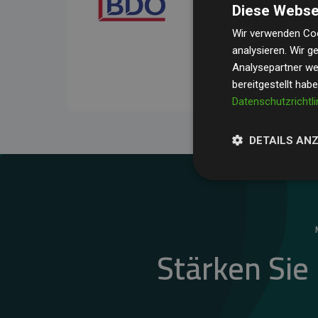
Diese Webse
Ihre Prüfungen belegen, 
Durchschnitt
200 % der
Wir verwenden Coo
analysieren. Wir 
Websites kompensieren –
Analysepartner wei
unseres Ansatzes.
bereitgestellt hab
Datenschutzrichtli
DETAILS AN
Stärken Sie