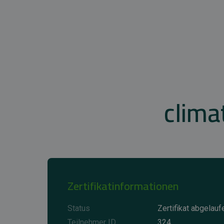
clim
Zertifikatinformationen
Status
Zertifikat abgelauf
Teilnehmer ID
324