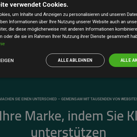
ite verwendet Cookies.
dass unsere Investitionen in Klimaschutzprojekte im
 geschätzten CO₂-Emissionen
der teilnehmenden
kies, um Inhalte und Anzeigen zu personalisieren und unseren Date
geben Informationen über Ihre Nutzung unserer Website auch an uns
 ein klarer Nachweis für die messbare Klimawirkung
ter, die diese möglicherweise mit anderen Informationen kombinieren
en oder die sie im Rahmen Ihrer Nutzung ihrer Dienste gesammelt ha
nie
ZEIGEN
ALLE ABLEHNEN
ALLE A
MACHEN SIE EINEN UNTERSCHIED – GEMEINSAM MIT TAUSENDEN VON WEBSITE
 Ihre Marke, indem Sie K
unterstützen