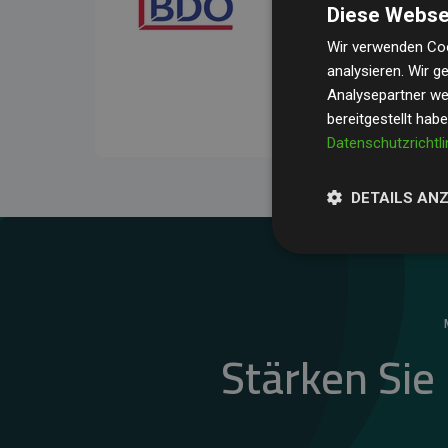
Diese Webse
Ihre Prüfungen belegen, 
Durchschnitt
200 % der
Wir verwenden Coo
analysieren. Wir 
Websites kompensieren –
Analysepartner wei
unseres Ansatzes.
bereitgestellt hab
Datenschutzrichtli
DETAILS AN
Stärken Sie