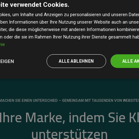
ite verwendet Cookies.
dass unsere Investitionen in Klimaschutzprojekte im
 geschätzten CO₂-Emissionen
der teilnehmenden
kies, um Inhalte und Anzeigen zu personalisieren und unseren Date
geben Informationen über Ihre Nutzung unserer Website auch an uns
 ein klarer Nachweis für die messbare Klimawirkung
ter, die diese möglicherweise mit anderen Informationen kombinieren
en oder die sie im Rahmen Ihrer Nutzung ihrer Dienste gesammelt ha
nie
ZEIGEN
ALLE ABLEHNEN
ALLE A
MACHEN SIE EINEN UNTERSCHIED – GEMEINSAM MIT TAUSENDEN VON WEBSITE
 Ihre Marke, indem Sie K
unterstützen