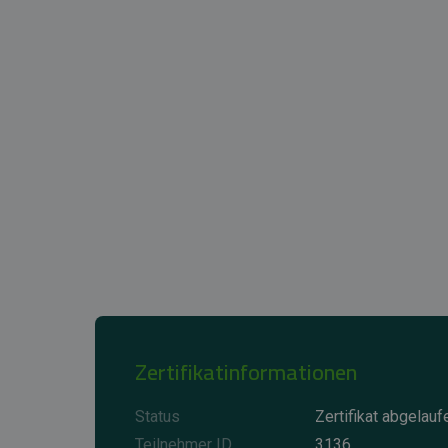
Zertifikatinformationen
Status
Zertifikat abgelauf
Teilnehmer ID
3136