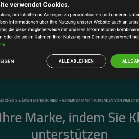
ite verwendet Cookies.
dass unsere Investitionen in Klimaschutzprojekte im
 geschätzten CO₂-Emissionen
der teilnehmenden
kies, um Inhalte und Anzeigen zu personalisieren und unseren Date
geben Informationen über Ihre Nutzung unserer Website auch an uns
 ein klarer Nachweis für die messbare Klimawirkung
ter, die diese möglicherweise mit anderen Informationen kombinieren
en oder die sie im Rahmen Ihrer Nutzung ihrer Dienste gesammelt ha
nie
ZEIGEN
ALLE ABLEHNEN
ALLE A
MACHEN SIE EINEN UNTERSCHIED – GEMEINSAM MIT TAUSENDEN VON WEBSITE
 Ihre Marke, indem Sie K
unterstützen