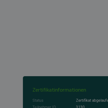
Zertifikatinformationen
Status
Zertifikat abgelauf
Teilnehmer ID
3130