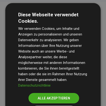
Diese Webseite verwendet
Cookies.
Wir verwenden Cookies, um Inhalte und
Anzeigen zu personalisieren und unseren
Datenverkehr zu analysieren. Wir geben
Die Wirtschaftsprüfungsgesellschaft
BDO
überprüft
Informationen über Ihre Nutzung unserer
Website auch an unsere Werbe- und
regelmäßig unsere Berechnungen und Methodik, um
Analysepartner weiter, die diese
Transparenz und Verlässlichkeit sicherzustellen.
möglicherweise mit anderen Informationen
Ihre Prüfungen belegen, dass unsere Investitionen in
kombinieren, die Sie ihnen bereitgestellt
Klimaschutzprojekte im Durchschnitt
haben oder die sie im Rahmen Ihrer Nutzung
200 % der
ihrer Dienste gesammelt haben.
geschätzten CO₂-Emissionen
der teilnehmenden
Datenschutzrichtlinie
Websites kompensieren – ein klarer Nachweis für die
messbare Klimawirkung unseres Ansatzes.
ALLE AKZEPTIEREN