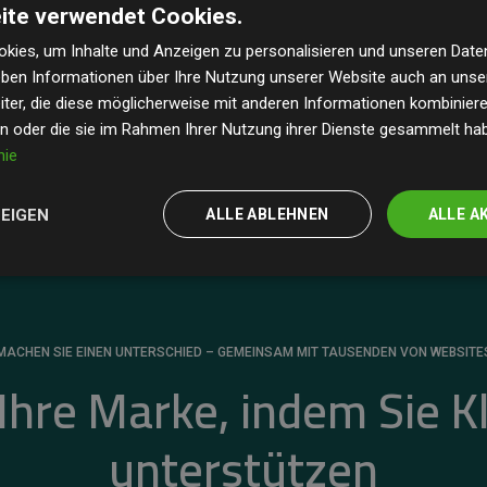
ite verwendet Cookies.
dass unsere Investitionen in Klimaschutzprojekte im
 geschätzten CO₂-Emissionen
der teilnehmenden
kies, um Inhalte und Anzeigen zu personalisieren und unseren Date
geben Informationen über Ihre Nutzung unserer Website auch an uns
 ein klarer Nachweis für die messbare Klimawirkung
ter, die diese möglicherweise mit anderen Informationen kombinieren
en oder die sie im Rahmen Ihrer Nutzung ihrer Dienste gesammelt ha
nie
ZEIGEN
ALLE ABLEHNEN
ALLE A
MACHEN SIE EINEN UNTERSCHIED – GEMEINSAM MIT TAUSENDEN VON WEBSITE
 Ihre Marke, indem Sie K
unterstützen