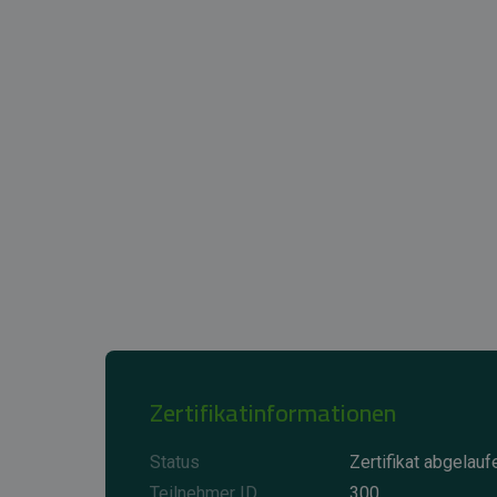
Zertifikatinformationen
Status
Zertifikat abgelauf
Teilnehmer ID
300