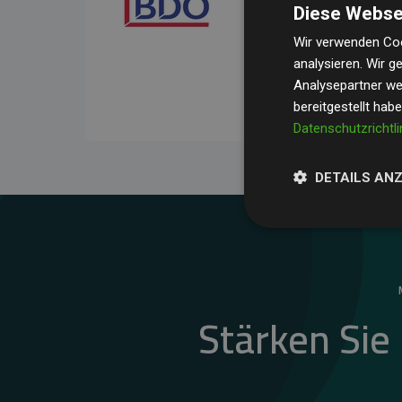
Diese Webse
Ihre Prüfungen belegen, 
Durchschnitt
200 % der
Wir verwenden Coo
analysieren. Wir 
Websites kompensieren –
Analysepartner wei
unseres Ansatzes.
bereitgestellt hab
Datenschutzrichtli
DETAILS AN
Stärken Sie