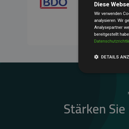
Diese Webse
Ihre Prüfungen belegen, 
Durchschnitt
200 % der
Wir verwenden Coo
analysieren. Wir 
Websites kompensieren –
Analysepartner wei
unseres Ansatzes.
bereitgestellt hab
Datenschutzrichtli
DETAILS AN
Stärken Sie