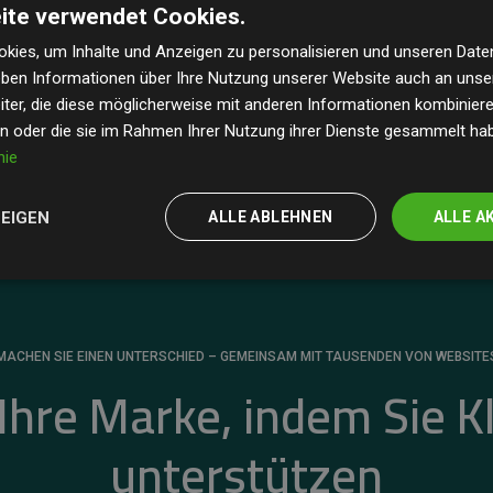
ite verwendet Cookies.
dass unsere Investitionen in Klimaschutzprojekte im
 geschätzten CO₂-Emissionen
der teilnehmenden
kies, um Inhalte und Anzeigen zu personalisieren und unseren Date
geben Informationen über Ihre Nutzung unserer Website auch an uns
 ein klarer Nachweis für die messbare Klimawirkung
ter, die diese möglicherweise mit anderen Informationen kombinieren
en oder die sie im Rahmen Ihrer Nutzung ihrer Dienste gesammelt ha
nie
ZEIGEN
ALLE ABLEHNEN
ALLE A
MACHEN SIE EINEN UNTERSCHIED – GEMEINSAM MIT TAUSENDEN VON WEBSITE
 Ihre Marke, indem Sie K
unterstützen