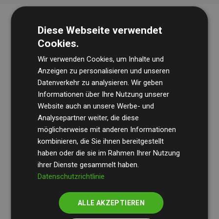
Diese Webseite verwendet
Cookies.
Wir verwenden Cookies, um Inhalte und
Anzeigen zu personalisieren und unseren
Datenverkehr zu analysieren. Wir geben
Die Wirtschaftsprüfungsgesellschaft
BDO
überprüft
Informationen über Ihre Nutzung unserer
Website auch an unsere Werbe- und
regelmäßig unsere Berechnungen und Methodik, um
Analysepartner weiter, die diese
Transparenz und Verlässlichkeit sicherzustellen.
möglicherweise mit anderen Informationen
Ihre Prüfungen belegen, dass unsere Investitionen in
kombinieren, die Sie ihnen bereitgestellt
Klimaschutzprojekte im Durchschnitt
haben oder die sie im Rahmen Ihrer Nutzung
200 % der
ihrer Dienste gesammelt haben.
geschätzten CO₂-Emissionen
der teilnehmenden
Datenschutzrichtlinie
Websites kompensieren – ein klarer Nachweis für die
messbare Klimawirkung unseres Ansatzes.
ALLE AKZEPTIEREN