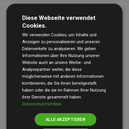
Diese Webseite verwendet
Cookies.
Wir verwenden Cookies, um Inhalte und
Anzeigen zu personalisieren und unseren
Datenverkehr zu analysieren. Wir geben
Die Wirtschaftsprüfungsgesellschaft
BDO
überprüft
Informationen über Ihre Nutzung unserer
Website auch an unsere Werbe- und
regelmäßig unsere Berechnungen und Methodik, um
Analysepartner weiter, die diese
Transparenz und Verlässlichkeit sicherzustellen.
möglicherweise mit anderen Informationen
Ihre Prüfungen belegen, dass unsere Investitionen in
kombinieren, die Sie ihnen bereitgestellt
Klimaschutzprojekte im Durchschnitt
haben oder die sie im Rahmen Ihrer Nutzung
200 % der
ihrer Dienste gesammelt haben.
geschätzten CO₂-Emissionen
der teilnehmenden
Datenschutzrichtlinie
Websites kompensieren – ein klarer Nachweis für die
messbare Klimawirkung unseres Ansatzes.
ALLE AKZEPTIEREN