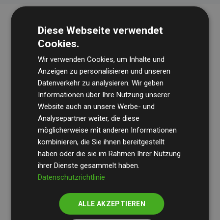
Diese Webseite verwendet
Cookies.
Wir verwenden Cookies, um Inhalte und
Anzeigen zu personalisieren und unseren
Datenverkehr zu analysieren. Wir geben
Die Wirtschaftsprüfungsgesellschaft
BDO
überprüft
Informationen über Ihre Nutzung unserer
Website auch an unsere Werbe- und
regelmäßig unsere Berechnungen und Methodik, um
Analysepartner weiter, die diese
Transparenz und Verlässlichkeit sicherzustellen.
möglicherweise mit anderen Informationen
Ihre Prüfungen belegen, dass unsere Investitionen in
kombinieren, die Sie ihnen bereitgestellt
Klimaschutzprojekte im Durchschnitt
haben oder die sie im Rahmen Ihrer Nutzung
200 % der
ihrer Dienste gesammelt haben.
geschätzten CO₂-Emissionen
der teilnehmenden
Datenschutzrichtlinie
Websites kompensieren – ein klarer Nachweis für die
messbare Klimawirkung unseres Ansatzes.
ALLE AKZEPTIEREN