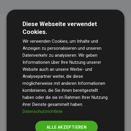
Diese Webseite verwendet
Cookies.
Wir verwenden Cookies, um Inhalte und
Anzeigen zu personalisieren und unseren
Datenverkehr zu analysieren. Wir geben
Informationen über Ihre Nutzung unserer
Die Wirtschaftsprüfungsgesellschaft
BDO
überprüft
Website auch an unsere Werbe- und
regelmäßig unsere Berechnungen und Methodik, um
Analysepartner weiter, die diese
möglicherweise mit anderen Informationen
Transparenz und Verlässlichkeit sicherzustellen.
kombinieren, die Sie ihnen bereitgestellt
Ihre Prüfungen belegen, dass unsere Investitionen in
haben oder die sie im Rahmen Ihrer Nutzung
Klimaschutzprojekte im Durchschnitt
200 % der
ihrer Dienste gesammelt haben.
geschätzten CO₂-Emissionen
Datenschutzrichtlinie
der teilnehmenden
Websites kompensieren – ein klarer Nachweis für die
ALLE AKZEPTIEREN
messbare Klimawirkung unseres Ansatzes.