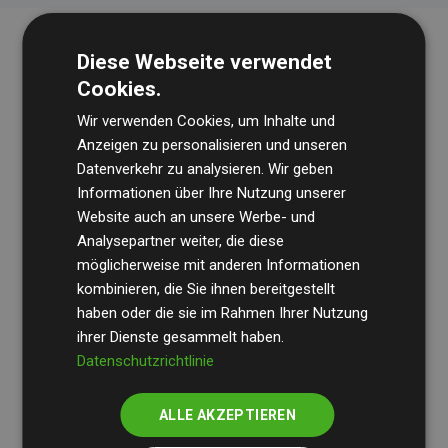
Diese Webseite verwendet
Cookies.
Wir verwenden Cookies, um Inhalte und
Anzeigen zu personalisieren und unseren
Datenverkehr zu analysieren. Wir geben
Die Wirtschaftsprüfungsgesellschaft
BDO
überprüft
Informationen über Ihre Nutzung unserer
Website auch an unsere Werbe- und
regelmäßig unsere Berechnungen und Methodik, um
Analysepartner weiter, die diese
Transparenz und Verlässlichkeit sicherzustellen.
möglicherweise mit anderen Informationen
Ihre Prüfungen belegen, dass unsere Investitionen in
kombinieren, die Sie ihnen bereitgestellt
Klimaschutzprojekte im Durchschnitt
haben oder die sie im Rahmen Ihrer Nutzung
200 % der
ihrer Dienste gesammelt haben.
geschätzten CO₂-Emissionen
der teilnehmenden
Datenschutzrichtlinie
Websites kompensieren – ein klarer Nachweis für die
messbare Klimawirkung unseres Ansatzes.
ALLE AKZEPTIEREN