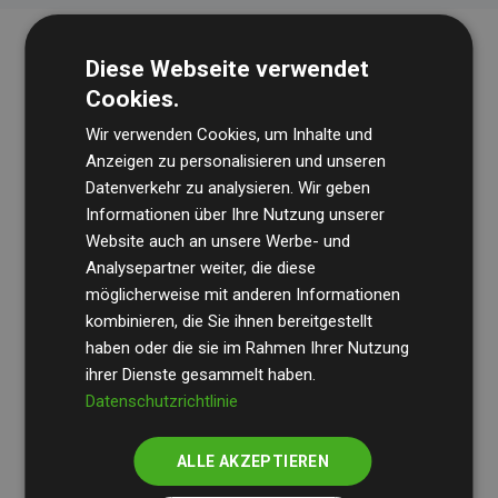
Diese Webseite verwendet
Cookies.
Wir verwenden Cookies, um Inhalte und
Anzeigen zu personalisieren und unseren
Datenverkehr zu analysieren. Wir geben
Die Wirtschaftsprüfungsgesellschaft
BDO
überprüft
Informationen über Ihre Nutzung unserer
Website auch an unsere Werbe- und
regelmäßig unsere Berechnungen und Methodik, um
Analysepartner weiter, die diese
Transparenz und Verlässlichkeit sicherzustellen.
möglicherweise mit anderen Informationen
Ihre Prüfungen belegen, dass unsere Investitionen in
kombinieren, die Sie ihnen bereitgestellt
Klimaschutzprojekte im Durchschnitt
haben oder die sie im Rahmen Ihrer Nutzung
200 % der
ihrer Dienste gesammelt haben.
geschätzten CO₂-Emissionen
der teilnehmenden
Datenschutzrichtlinie
Websites kompensieren – ein klarer Nachweis für die
messbare Klimawirkung unseres Ansatzes.
ALLE AKZEPTIEREN