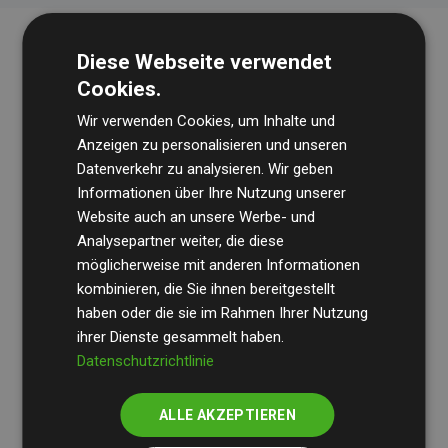
Diese Webseite verwendet
Cookies.
Wir verwenden Cookies, um Inhalte und
Anzeigen zu personalisieren und unseren
Datenverkehr zu analysieren. Wir geben
Die Wirtschaftsprüfungsgesellschaft
BDO
überprüft
Informationen über Ihre Nutzung unserer
Website auch an unsere Werbe- und
regelmäßig unsere Berechnungen und Methodik, um
Analysepartner weiter, die diese
Transparenz und Verlässlichkeit sicherzustellen.
möglicherweise mit anderen Informationen
Ihre Prüfungen belegen, dass unsere Investitionen in
kombinieren, die Sie ihnen bereitgestellt
Klimaschutzprojekte im Durchschnitt
haben oder die sie im Rahmen Ihrer Nutzung
200 % der
ihrer Dienste gesammelt haben.
geschätzten CO₂-Emissionen
der teilnehmenden
Datenschutzrichtlinie
Websites kompensieren – ein klarer Nachweis für die
messbare Klimawirkung unseres Ansatzes.
ALLE AKZEPTIEREN