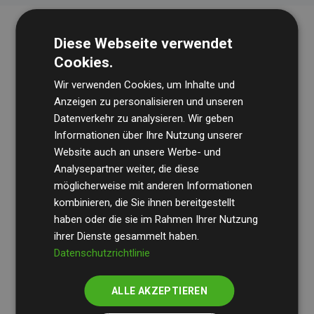
Diese Webseite verwendet
Cookies.
Wir verwenden Cookies, um Inhalte und
Anzeigen zu personalisieren und unseren
Datenverkehr zu analysieren. Wir geben
Die Wirtschaftsprüfungsgesellschaft
BDO
überprüft
Informationen über Ihre Nutzung unserer
Website auch an unsere Werbe- und
regelmäßig unsere Berechnungen und Methodik, um
Analysepartner weiter, die diese
Transparenz und Verlässlichkeit sicherzustellen.
möglicherweise mit anderen Informationen
Ihre Prüfungen belegen, dass unsere Investitionen in
kombinieren, die Sie ihnen bereitgestellt
Klimaschutzprojekte im Durchschnitt
haben oder die sie im Rahmen Ihrer Nutzung
200 % der
ihrer Dienste gesammelt haben.
geschätzten CO₂-Emissionen
der teilnehmenden
Datenschutzrichtlinie
Websites kompensieren – ein klarer Nachweis für die
messbare Klimawirkung unseres Ansatzes.
ALLE AKZEPTIEREN