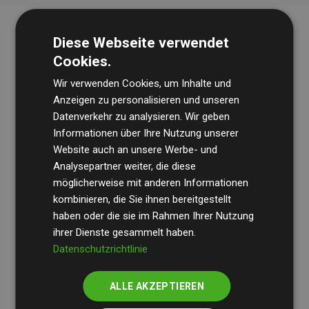
Diese Webseite verwendet
Cookies.
Wir verwenden Cookies, um Inhalte und
Anzeigen zu personalisieren und unseren
Datenverkehr zu analysieren. Wir geben
Die Wirtschaftsprüfungsgesellschaft
BDO
überprüft
Informationen über Ihre Nutzung unserer
Website auch an unsere Werbe- und
regelmäßig unsere Berechnungen und Methodik, um
Analysepartner weiter, die diese
Transparenz und Verlässlichkeit sicherzustellen.
möglicherweise mit anderen Informationen
Ihre Prüfungen belegen, dass unsere Investitionen in
kombinieren, die Sie ihnen bereitgestellt
Klimaschutzprojekte im Durchschnitt
haben oder die sie im Rahmen Ihrer Nutzung
200 % der
ihrer Dienste gesammelt haben.
geschätzten CO₂-Emissionen
der teilnehmenden
Datenschutzrichtlinie
Websites kompensieren – ein klarer Nachweis für die
messbare Klimawirkung unseres Ansatzes.
ALLE AKZEPTIEREN