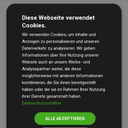
Diese Webseite verwendet
Cookies.
Wir verwenden Cookies, um Inhalte und
Anzeigen zu personalisieren und unseren
Datenverkehr zu analysieren. Wir geben
Die Wirtschaftsprüfungsgesellschaft
BDO
überprüft
Informationen über Ihre Nutzung unserer
Website auch an unsere Werbe- und
regelmäßig unsere Berechnungen und Methodik, um
Analysepartner weiter, die diese
Transparenz und Verlässlichkeit sicherzustellen.
möglicherweise mit anderen Informationen
Ihre Prüfungen belegen, dass unsere Investitionen in
kombinieren, die Sie ihnen bereitgestellt
Klimaschutzprojekte im Durchschnitt
haben oder die sie im Rahmen Ihrer Nutzung
200 % der
ihrer Dienste gesammelt haben.
geschätzten CO₂-Emissionen
der teilnehmenden
Datenschutzrichtlinie
Websites kompensieren – ein klarer Nachweis für die
messbare Klimawirkung unseres Ansatzes.
ALLE AKZEPTIEREN