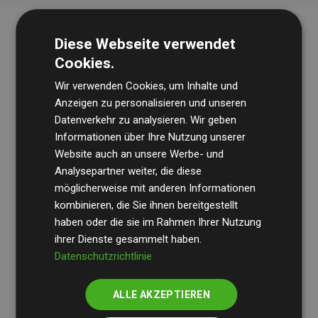
Diese Webseite verwendet
Cookies.
Wir verwenden Cookies, um Inhalte und
Anzeigen zu personalisieren und unseren
Datenverkehr zu analysieren. Wir geben
Die Wirtschaftsprüfungsgesellschaft
BDO
überprüft
Informationen über Ihre Nutzung unserer
Website auch an unsere Werbe- und
regelmäßig unsere Berechnungen und Methodik, um
Analysepartner weiter, die diese
Transparenz und Verlässlichkeit sicherzustellen.
möglicherweise mit anderen Informationen
Ihre Prüfungen belegen, dass unsere Investitionen in
kombinieren, die Sie ihnen bereitgestellt
Klimaschutzprojekte im Durchschnitt
haben oder die sie im Rahmen Ihrer Nutzung
200 % der
ihrer Dienste gesammelt haben.
geschätzten CO₂-Emissionen
der teilnehmenden
Datenschutzrichtlinie
Websites kompensieren – ein klarer Nachweis für die
messbare Klimawirkung unseres Ansatzes.
ALLE AKZEPTIEREN