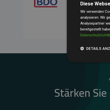
Diese Webse
Ihre Prüfungen belegen, 
Durchschnitt
200 % der
Wir verwenden Coo
analysieren. Wir 
Websites kompensieren –
Analysepartner wei
unseres Ansatzes.
bereitgestellt hab
Datenschutzrichtli
DETAILS AN
Stärken Sie