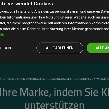
ite verwendet Cookies.
dass unsere Investitionen in Klimaschutzprojekte im
 geschätzten CO₂-Emissionen
der teilnehmenden
kies, um Inhalte und Anzeigen zu personalisieren und unseren Date
geben Informationen über Ihre Nutzung unserer Website auch an uns
 ein klarer Nachweis für die messbare Klimawirkung
ter, die diese möglicherweise mit anderen Informationen kombinieren
en oder die sie im Rahmen Ihrer Nutzung ihrer Dienste gesammelt ha
nie
ZEIGEN
ALLE ABLEHNEN
ALLE A
MACHEN SIE EINEN UNTERSCHIED – GEMEINSAM MIT TAUSENDEN VON WEBSITE
 Ihre Marke, indem Sie K
unterstützen